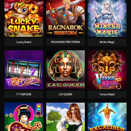
Lucky Snake
RAGNAROK FIRE STORM
Winter Magic
77 FORTUNE
CAT QUEEN
Venice Mask