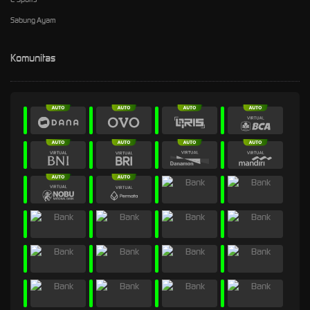
Sabung Ayam
Komunitas