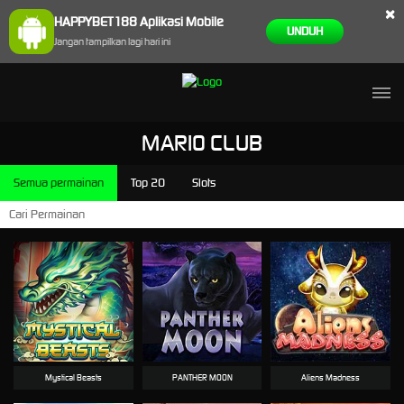
×
HAPPYBET188 Aplikasi Mobile
UNDUH
Jangan tampilkan lagi hari ini
MARIO CLUB
Semua permainan
Top 20
Slots
Mystical Beasts
PANTHER MOON
Aliens Madness