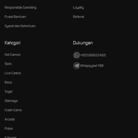
Responsible Gambling
Loyalty
Pusat Bantuan
Referral
Syarat dan Ketentuan
Kategori
Dukungan
Hot Games
+85599922465
Slots
@Happybet188
Live Casino
Race
Togel
Olahraga
Crash Game
Arcade
Poker
E-Sports