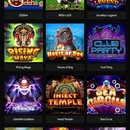
GEISHA
IRISH LUCK
Excalibur Legend
Rising Maya
House of Dog
Club Party
Celestial Goddess
Insect Temple
Sea Circus