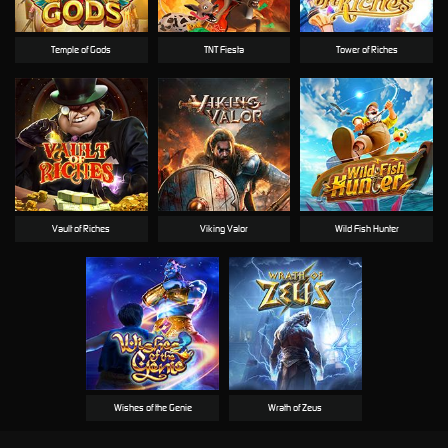
Temple of Gods
TNT Fiesta
Tower of Riches
Vault of Riches
Viking Valor
Wild Fish Hunter
Wishes of the Genie
Wrath of Zeus