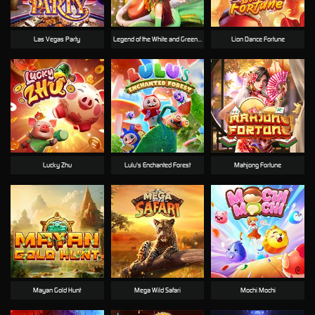
Las Vegas Party
Legend of the White and Green Snake
Lion Dance Fortune
Lucky Zhu
Lulu's Enchanted Forest
Mahjong Fortune
Mayan Gold Hunt
Mega Wild Safari
Mochi Mochi