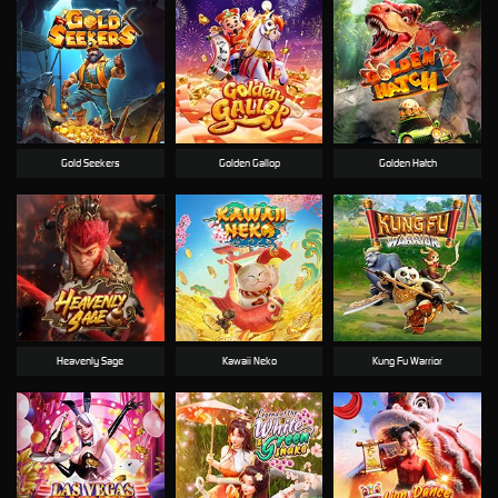
Gold Seekers
Golden Gallop
Golden Hatch
Heavenly Sage
Kawaii Neko
Kung Fu Warrior