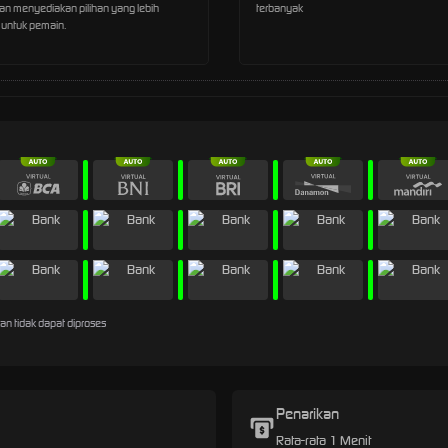
 dan menyediakan pilihan yang lebih
terbanyak
untuk pemain.
an tidak dapat diproses
Penarikan
Rata-rata 1 Menit