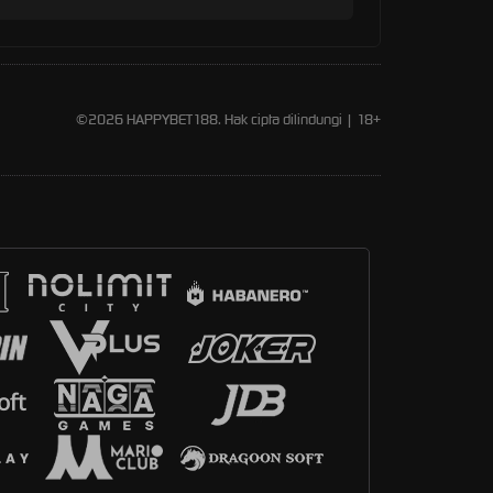
©2026 HAPPYBET188. Hak cipta dilindungi | 18+