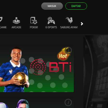
MASUK
DAFTAR
 GAME
ARCADE
POKER
E-SPORTS
SABUNG AYAM
PROMOSI
i
i