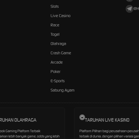
Slots
@H
Live Casino
Race
Togel
Olahraga
Crash Game
Arcade
Poker
E-Sports
Sabung Ayam
RUHAN OLAHRAGA
TARUHAN LIVE KASINO
ook Gaming Platform Terbaik
Platform Pilihan bagi perusahaan-perusa
kan lebih banyak game, odds yang lebih
terbaik di dunia, dengan pilihan variasi g