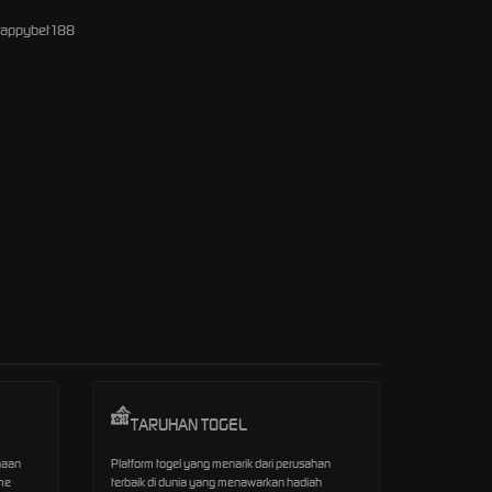
appybet188
TARUHAN TOGEL
haan
Platform togel yang menarik dari perusahan
ame
terbaik di dunia yang menawarkan hadiah