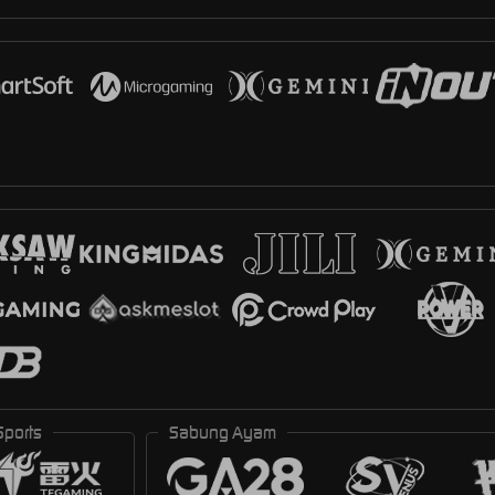
Sports
Sabung Ayam