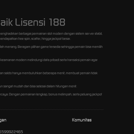
baik Lisensi 188
ni menghadirkan berbagai permainan slot modern dengan sistem server stabil,
patkan free spin, scatter, hingga jackpot besar.
udah menang. Beragam pilihan game tersedia sehingga pemain bisa memilih
m keamanan modern melindungi data pribadi serta transaksi pemain agar
ncairan saldo hanya membutuhkan beberapa menit, membuat pemain tidak
 sangat mudah dan bisa selesai dalam hitungan menit.
ercaya. Dengan permainan lengkap, bonus melimpah, serta peluang jackpot
gan
Komunitas
5599922465